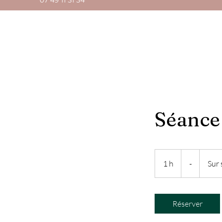
07 49 11 31 34
Séance 
-
1 h
1
-
Sur 
Réserver